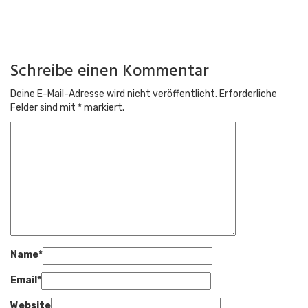
Abonniere unseren Newsletter, um immer informiert zu sein,
wenn sich was tut.
Schreibe einen Kommentar
Abonnieren
Deine E-Mail-Adresse wird nicht veröffentlicht.
Erforderliche
Felder sind mit
*
markiert.
Name
*
Email
*
Website