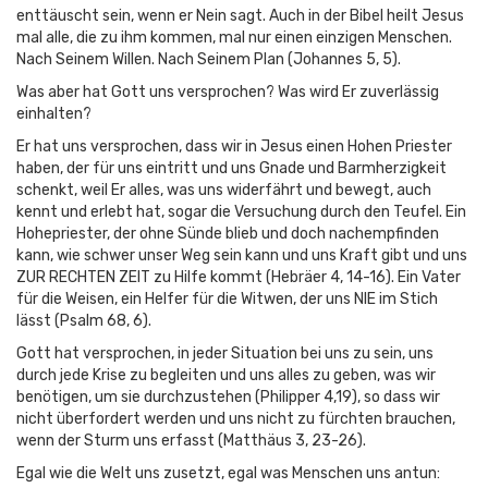
enttäuscht sein, wenn er Nein sagt. Auch in der Bibel heilt Jesus
mal alle, die zu ihm kommen, mal nur einen einzigen Menschen.
Nach Seinem Willen. Nach Seinem Plan (Johannes 5, 5).
Was aber hat Gott uns versprochen? Was wird Er zuverlässig
einhalten?
Er hat uns versprochen, dass wir in Jesus einen Hohen Priester
haben, der für uns eintritt und uns Gnade und Barmherzigkeit
schenkt, weil Er alles, was uns widerfährt und bewegt, auch
kennt und erlebt hat, sogar die Versuchung durch den Teufel. Ein
Hohepriester, der ohne Sünde blieb und doch nachempfinden
kann, wie schwer unser Weg sein kann und uns Kraft gibt und uns
ZUR RECHTEN ZEIT zu Hilfe kommt (Hebräer 4, 14-16). Ein Vater
für die Weisen, ein Helfer für die Witwen, der uns NIE im Stich
lässt (Psalm 68, 6).
Gott hat versprochen, in jeder Situation bei uns zu sein, uns
durch jede Krise zu begleiten und uns alles zu geben, was wir
benötigen, um sie durchzustehen (Philipper 4,19), so dass wir
nicht überfordert werden und uns nicht zu fürchten brauchen,
wenn der Sturm uns erfasst (Matthäus 3, 23-26).
Egal wie die Welt uns zusetzt, egal was Menschen uns antun: