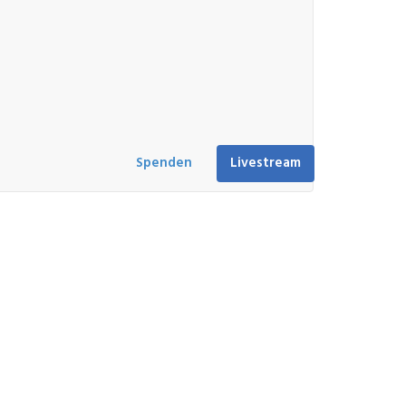
Spenden
Livestream
Wusstest du schon?
Du kannst den kompletten Gottesdienst mit
Video jeden Sonntag um 10 und 19 Uhr im
Livestream anschauen.
Wir freuen uns auf dich!
Livestream
Das könnte dich
interessieren