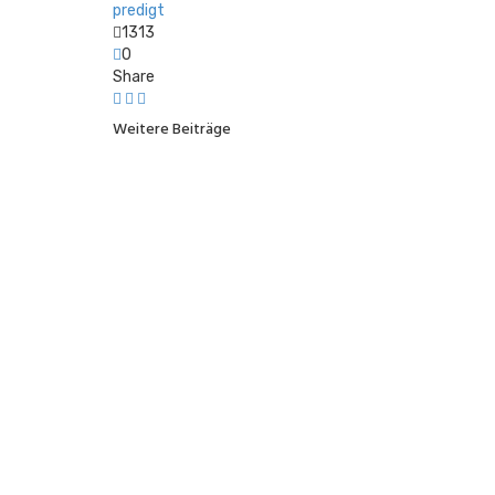
predigt
1313
0
Share
Weitere Beiträge
PREDIGT
3. Mehr als nur Loyalität
12. Juli 2026
PREDIGT
2. Jesus ist nicht nur Retter (Teil 
5. Juli 2026
PREDIGT