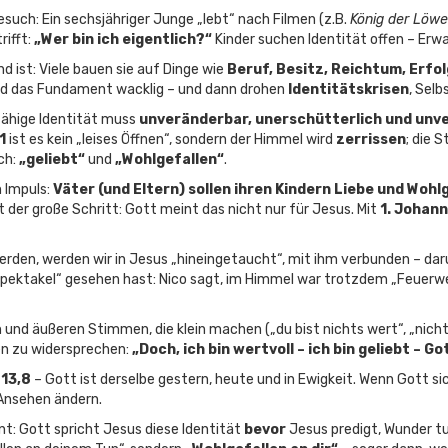
such: Ein sechsjähriger Junge „lebt“ nach Filmen (z.B.
König der Löw
rifft:
„Wer bin ich eigentlich?“
Kinder suchen Identität offen – Erw
 ist: Viele bauen sie auf Dinge wie
Beruf, Besitz, Reichtum, Erfo
ird das Fundament wacklig – und dann drohen
Identitätskrisen
, Selb
gfähige Identität muss
unveränderbar, unerschütterlich und unve
1
ist es kein „leises Öffnen“, sondern der Himmel wird
zerrissen
; die 
ch:
„geliebt“
und
„Wohlgefallen“
.
 Impuls:
Väter (und Eltern) sollen ihren Kindern Liebe und Woh
der große Schritt: Gott meint das nicht nur für Jesus. Mit
1. Johann
erden, werden wir in Jesus „hineingetaucht“, mit ihm verbunden – dar
Spektakel“ gesehen hast: Nico sagt, im Himmel war trotzdem „Feuerw
n und äußeren Stimmen, die klein machen („du bist nichts wert“, „nic
n zu widersprechen:
„Doch, ich bin wertvoll – ich bin geliebt – G
13,8
– Gott ist derselbe gestern, heute und in Ewigkeit. Wenn Gott si
 Ansehen ändern.
ont: Gott spricht Jesus diese Identität
bevor
Jesus predigt, Wunder tu