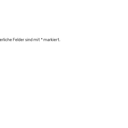
 zu sein, wenn sich was tut.
erliche Felder sind mit
*
markiert.