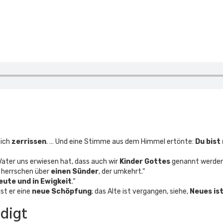
sich
zerrissen
. … Und eine Stimme aus dem Himmel ertönte:
Du bist
 Vater uns erwiesen hat, dass auch wir
Kinder Gottes
genannt werden 
herrschen über
einen Sünder
, der umkehrt.“
eute und in Ewigkeit
.“
 ist er eine
neue Schöpfung
; das Alte ist vergangen, siehe,
Neues is
digt