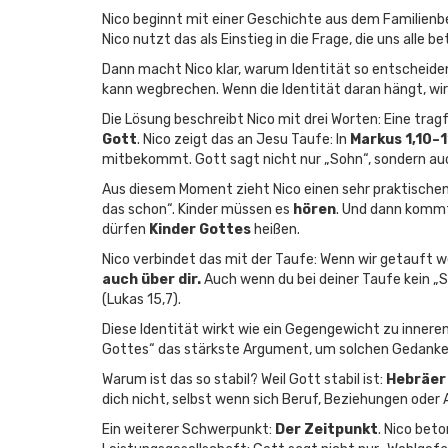
Nico beginnt mit einer Geschichte aus dem Familienbe
Nico nutzt das als Einstieg in die Frage, die uns alle bet
Dann macht Nico klar, warum Identität so entscheidend
kann wegbrechen. Wenn die Identität daran hängt, w
Die Lösung beschreibt Nico mit drei Worten: Eine tra
Gott
. Nico zeigt das an Jesu Taufe: In
Markus 1,10–1
mitbekommt. Gott sagt nicht nur „Sohn“, sondern au
Aus diesem Moment zieht Nico einen sehr praktischen
das schon“. Kinder müssen es
hören
. Und dann kommt 
dürfen
Kinder Gottes
heißen.
Nico verbindet das mit der Taufe: Wenn wir getauft w
auch über dir.
Auch wenn du bei deiner Taufe kein „
(Lukas 15,7).
Diese Identität wirkt wie ein Gegengewicht zu innere
Gottes“ das stärkste Argument, um solchen Gedanke
Warum ist das so stabil? Weil Gott stabil ist:
Hebräer 
dich nicht, selbst wenn sich Beruf, Beziehungen oder
Ein weiterer Schwerpunkt:
Der Zeitpunkt
. Nico bet