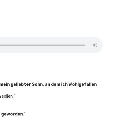
 mein geliebter Sohn, an dem ich Wohlgefallen
sollen.“
t geworden
.“