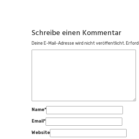
1. Jesus ist nicht nur Retter
5. Juli 2026
Bleib am Ball!
Schreibe einen Kommentar
Abonniere unseren Newsletter, um immer informiert
Deine E-Mail-Adresse wird nicht veröffentlicht.
Erford
Abonnieren
Name
*
Email
*
Website