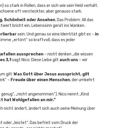
en
) so stark in Rollen, dass er sich wie sein Held verhält.
achsene oft versteckter, aber genauso stark.
lg, Schönheit oder Ansehen
. Das Problem: All das
stwert bricht ein, Lebenssinn gerät ins Wanken.
rlierbar
sein. Und genau so eine Identität gibt es –
in
Stimme „ertönt“ so kraftvoll, dass es jeder
lgefallen aussprechen
– nicht denken „die wissen
es 3,1
sagt Nico: Diese Liebe gilt
auch uns
– wir
um gilt:
Was Gott über Jesus ausspricht, gilt
erk“ –
Freude über einen Menschen
, der umkehrt
ht genug“, „nicht angenommen“). Nico nennt „Kind
ott hat Wohlgefallen an mir.“
ch nicht ändert, ändert sich auch seine Meinung über
t oder „leistet“. Das befreit vom Druck der