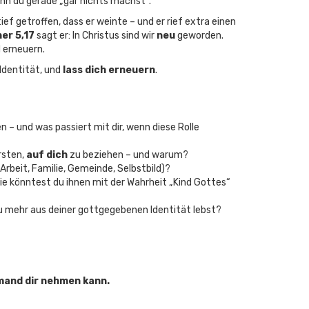
nn du gerade „gar nichts machst“.
ief getroffen, dass er weinte – und er rief extra einen
her 5,17
sagt er: In Christus sind wir
neu
geworden.
d erneuern.
Identität, und
lass dich erneuern
.
 – und was passiert mit dir, wenn diese Rolle
rsten,
auf dich
zu beziehen – und warum?
 Arbeit, Familie, Gemeinde, Selbstbild)?
e könntest du ihnen mit der Wahrheit „Kind Gottes“
 du mehr aus deiner gottgegebenen Identität lebst?
emand dir nehmen kann.