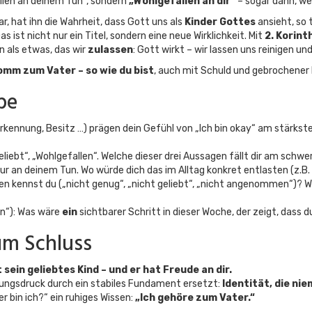
llen an deinem Tun“, sondern
„Wohlgefallen an dir“
– sogar dann, we
r, hat ihn die Wahrheit, dass Gott uns als
Kinder Gottes
ansieht, so t
 ist nicht nur ein Titel, sondern eine neue Wirklichkeit. Mit
2. Korint
n als etwas, das wir
zulassen
: Gott wirkt – wir lassen uns reinigen un
mm zum Vater – so wie du bist
, auch mit Schuld und gebrochener 
pe
rkennung, Besitz …) prägen dein Gefühl von „Ich bin okay“ am stärksten
iebt“, „Wohlgefallen“. Welche dieser drei Aussagen fällt dir am schwe
nur an deinem Tun. Wo würde dich das im Alltag konkret entlasten (z.B.
 kennst du („nicht genug“, „nicht geliebt“, „nicht angenommen“)? Wi
n“): Was wäre
ein
sichtbarer Schritt in dieser Woche, der zeigt, dass
um Schluss
t sein geliebtes Kind – und er hat Freude an dir.
stungsdruck durch ein stabiles Fundament ersetzt:
Identität, die ni
r bin ich?“ ein ruhiges Wissen:
„Ich gehöre zum Vater.“