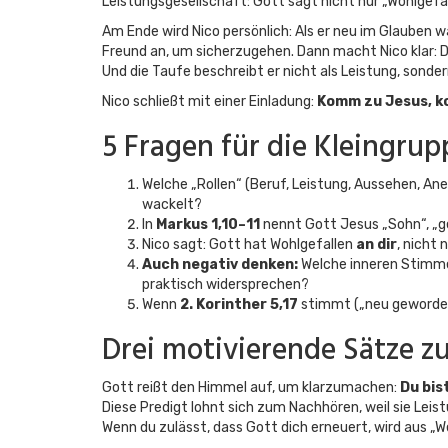
Leistungsgesellschaft: Gott sagt nicht nur „Wohlgefa
Am Ende wird Nico persönlich: Als er neu im Glauben wa
Freund an, um sicherzugehen. Dann macht Nico klar: Das
Und die Taufe beschreibt er nicht als Leistung, sonder
Nico schließt mit einer Einladung:
Komm zu Jesus, ko
5 Fragen für die Kleingrup
Welche „Rollen“ (Beruf, Leistung, Aussehen, Ane
wackelt?
In
Markus 1,10–11
nennt Gott Jesus „Sohn“, „gel
Nico sagt: Gott hat Wohlgefallen
an dir
, nicht 
Auch negativ denken:
Welche inneren Stimmen
praktisch widersprechen?
Wenn
2. Korinther 5,17
stimmt („neu geworde
Drei motivierende Sätze z
Gott reißt den Himmel auf, um klarzumachen:
Du bis
Diese Predigt lohnt sich zum Nachhören, weil sie Lei
Wenn du zulässt, dass Gott dich erneuert, wird aus „We