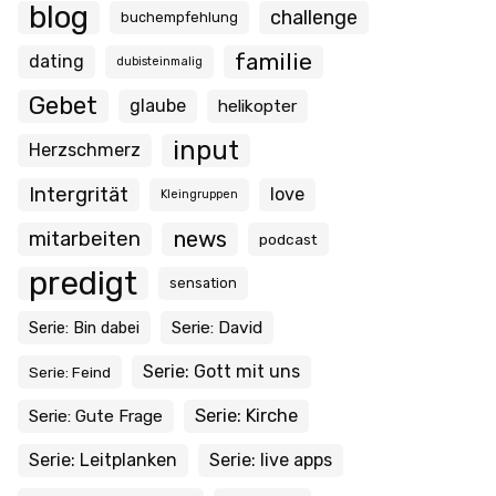
blog
challenge
buchempfehlung
familie
dating
dubisteinmalig
Gebet
glaube
helikopter
input
Herzschmerz
Intergrität
love
Kleingruppen
news
mitarbeiten
podcast
predigt
sensation
Serie: Bin dabei
Serie: David
Serie: Gott mit uns
Serie: Feind
Serie: Kirche
Serie: Gute Frage
Serie: Leitplanken
Serie: live apps