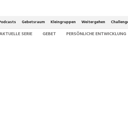
Livestream jeden Sonntag um 10 und 19 Uhr
Podcasts
Gebetsraum
Kleingruppen
Weitergehen
Challeng
AKTUELLE SERIE
GEBET
PERSÖNLICHE ENTWICKLUNG