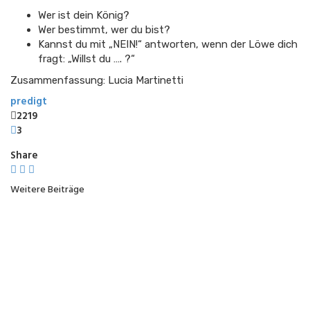
Wer ist dein König?
Wer bestimmt, wer du bist?
Kannst du mit „NEIN!“ antworten, wenn der Löwe dich
fragt: „Willst du …. ?“
Zusammenfassung: Lucia Martinetti
predigt
2219
3
Share
Weitere Beiträge
PREDIGT
3. Mehr als nur Loyalität