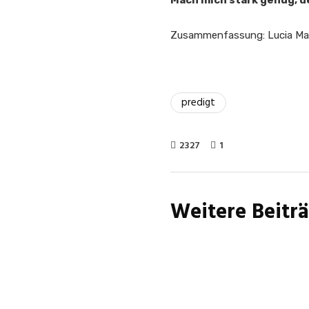
Mach mich stark genug, d
Zusammenfassung: Lucia Mar
predigt
2327
1
Weitere Beitr