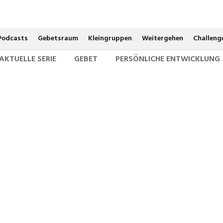
Livestream jeden Sonntag um 10 und 19 Uhr
Podcasts
Gebetsraum
Kleingruppen
Weitergehen
Challeng
AKTUELLE SERIE
GEBET
PERSÖNLICHE ENTWICKLUNG