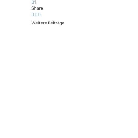
1
Share
Weitere Beiträge
NEWS
Sommerpause
26. Juli 2026
NEWS
CZA Sommerfest - verschoben au
5. Juli 2026
FAMILIE