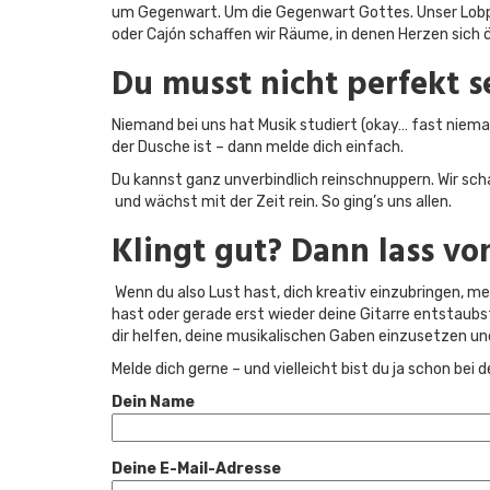
um Gegenwart. Um die Gegenwart Gottes. Unser Lobpr
oder Cajón schaffen wir Räume, in denen Herzen sich ö
Du musst nicht perfekt se
Niemand bei uns hat Musik studiert (okay… fast niemand
der Dusche ist – dann melde dich einfach.​
Du kannst ganz unverbindlich reinschnuppern. Wir scha
und wächst mit der Zeit rein. So ging’s uns allen.​
Klingt gut? Dann lass vo
Wenn du also Lust hast, dich kreativ einzubringen, me
hast oder gerade erst wieder deine Gitarre entstaubst:
dir helfen, deine musikalischen Gaben einzusetzen und
Melde dich gerne – und vielleicht bist du ja schon bei 
Dein Name
Deine E-Mail-Adresse