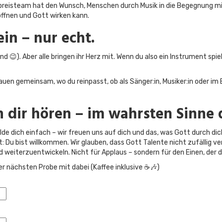
eisteam hat den Wunsch, Menschen durch Musik in die Begegnung mit 
ffnen und Gott wirken kann.​
in – nur echt.
 😉). Aber alle bringen ihr Herz mit. Wenn du also ein Instrument spie
uen gemeinsam, wo du reinpasst, ob als Sänger:in, Musiker:in oder im B
n dir hören – im wahrsten Sinne 
lde dich einfach – wir freuen uns auf dich und das, was Gott durch di
 Du bist willkommen. Wir glauben, dass Gott Talente nicht zufällig ver
 weiterzuentwickeln. Nicht für Applaus – sondern für den Einen, der de
der nächsten Probe mit dabei (Kaffee inklusive ☕🎶)​