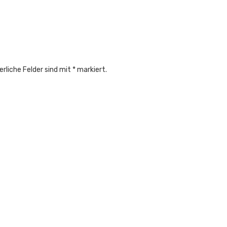
urchbrechen
 zu sein, wenn sich was tut.
erliche Felder sind mit
*
markiert.