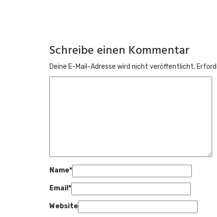
Family Edition: 6. Stagnation d
29. März 2026
Bleib am Ball!
Schreibe einen Kommentar
Abonniere unseren Newsletter, um immer informiert
Deine E-Mail-Adresse wird nicht veröffentlicht.
Erford
Abonnieren
Name
*
Email
*
Website