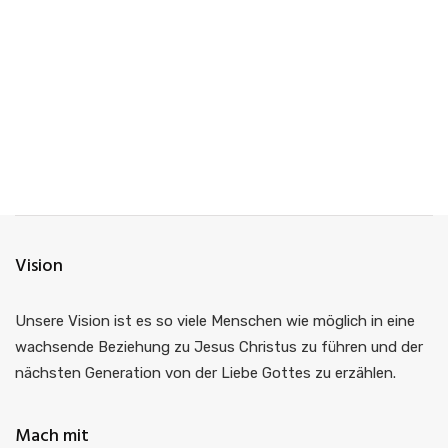
Gute Frage - 4.
Nicht mehr weit - 9. Liebst
Folge uns auf Facebook und Instagram
Ausgeblendet
du mich?
8. März 2020
30. August 2020
Facebook
Instagram
Vision
Unsere Vision ist es so viele Menschen wie möglich in eine
wachsende Beziehung zu Jesus Christus zu führen und der
nächsten Generation von der Liebe Gottes zu erzählen.
Mach mit