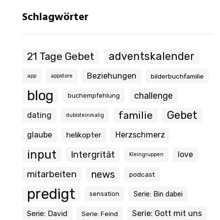
Schlagwörter
21 Tage Gebet
adventskalender
Beziehungen
bilderbuchfamilie
app
appstore
blog
challenge
buchempfehlung
Gebet
familie
dating
dubisteinmalig
glaube
Herzschmerz
helikopter
input
Intergrität
love
Kleingruppen
news
mitarbeiten
podcast
predigt
Serie: Bin dabei
sensation
Serie: Gott mit uns
Serie: David
Serie: Feind