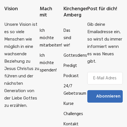
Vision
Mach
Kirchengemeinde
Post für dich!
mit
Amberg
Unsere Vision ist
Gib deine
Ich
Das
es so viele
Emailadresse ein,
möchte
sind
Menschen wie
so wirst du immer
mitarbeiten!
wir!
möglich in eine
informiert wenn
wachsende
es was Neues
Ich
Gottesdienste
Beziehung zu
gibt.
möchte
Predigt
Jesus Christus zu
spenden!
Podcast
führen und der
nächsten
24/7
Generation von
Gebetsraum
Abonnieren
der Liebe Gottes
Kurse
zu erzählen.
Challenges
Kontakt