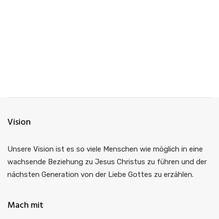
Gute Frage - 4.
Nicht mehr weit - 9. Liebst
Folge uns auf Facebook und Instagram
Ausgeblendet
du mich?
8. März 2020
30. August 2020
Facebook
Instagram
Vision
Unsere Vision ist es so viele Menschen wie möglich in eine
wachsende Beziehung zu Jesus Christus zu führen und der
nächsten Generation von der Liebe Gottes zu erzählen.
Mach mit