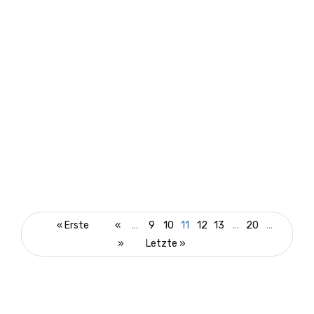
PREDIGT
« Erste
«
...
9
10
11
12
13
...
20
...
4. Zuversicht! Woher nehmen?
»
Letzte »
11. Februar 2024