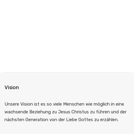
Gute Frage - 4.
Nicht mehr weit - 9. Liebst
Folge uns auf Facebook und Instagram
Ausgeblendet
du mich?
8. März 2020
30. August 2020
Facebook
Instagram
Vision
Unsere Vision ist es so viele Menschen wie möglich in eine
wachsende Beziehung zu Jesus Christus zu führen und der
nächsten Generation von der Liebe Gottes zu erzählen.